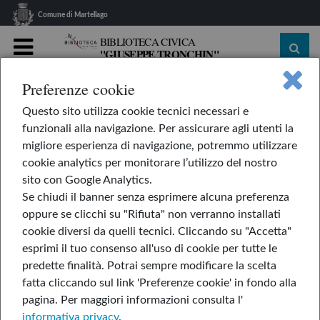
Comune di Martellago
BIBLIOTECA CIVICA
"GIUSEPPE TRONCHIN"
MENU
Preferenze cookie
home
Le nostre rubriche
L'AppendiLibri
Questo sito utilizza cookie tecnici necessari e
L'isola dei ricordi
funzionali alla navigazione. Per assicurare agli utenti la
L'isola dei ricordi
migliore esperienza di navigazione, potremmo utilizzare
cookie analytics per monitorare l’utilizzo del nostro
sito con Google Analytics.
Se chiudi il banner senza esprimere alcuna preferenza
di Alexandra Helmig
oppure se clicchi su "Rifiuta" non verranno installati
cookie diversi da quelli tecnici. Cliccando su "Accetta"
esprimi il tuo consenso all'uso di cookie per tutte le
predette finalità.
Potrai sempre modificare la scelta
fatta cliccando sul link 'Preferenze cookie' in fondo alla
pagina.
Per maggiori informazioni consulta l'
informativa privacy
.