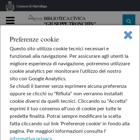
Comune di Martellago
BIBLIOTECA CIVICA
"GIUSEPPE TRONCHIN"
MENU
Preferenze cookie
home
Le nostre rubriche
L'AppendiLibri
Questo sito utilizza cookie tecnici necessari e
La scuola dei Piccoli Marsù
funzionali alla navigazione. Per assicurare agli utenti la
La scuola dei Piccoli
migliore esperienza di navigazione, potremmo utilizzare
cookie analytics per monitorare l’utilizzo del nostro
Marsù
sito con Google Analytics.
Se chiudi il banner senza esprimere alcuna preferenza
oppure se clicchi su "Rifiuta" non verranno installati
cookie diversi da quelli tecnici. Cliccando su "Accetta"
di Benjamin Chaud
esprimi il tuo consenso all'uso di cookie per tutte le
predette finalità.
Potrai sempre modificare la scelta
fatta cliccando sul link 'Preferenze cookie' in fondo alla
pagina.
Per maggiori informazioni consulta l'
informativa privacy
.