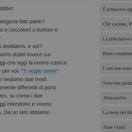
ilibri!
È primavera sig
ategoria fate parte?
Che vocione, P
si e coccoloni o burberi e
?
La principessa e
i dividiamo, e voi?
Buon complean
amo dubbi invece sui
gi che oggi la nostra rubrica
I cani non sono 
 per voi: “
Ti voglio bene!
”.
to vediamo due modi
Sono una patata
mente differenti di porsi
ltro, su come i due
Abracazebra
gi intendono e vivono
ia. Da un lato abbiamo
La storia del B
.
Anne Frank