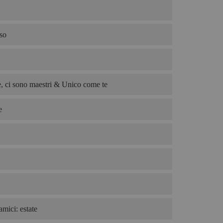
so
, ci sono maestri & Unico come te
e
amici: estate