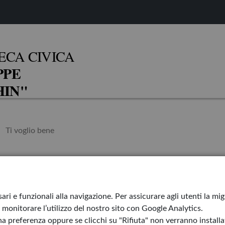
ECA CIVICA
PPE
IN"
Ti voglio bene
Torna a casa Or
ari e funzionali alla navigazione. Per assicurare agli utenti la mi
monitorare l’utilizzo del nostro sito con Google Analytics.
Il bambino pisc
a preferenza oppure se clicchi su "Rifiuta" non verranno installati