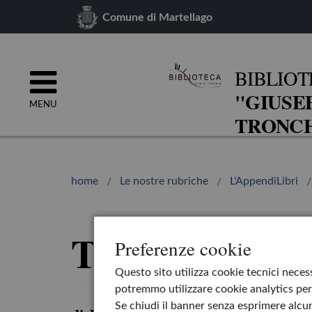
Comune di Martellago
BIBLIOT
"GIUSE
MENU
TRONCH
home
Le nostre rubriche
L'AppendiLibri
Ti voglio bene
Preferenze cookie
Questo sito utilizza cookie tecnici necess
potremmo utilizzare cookie analytics per 
Se chiudi il banner senza esprimere alcun