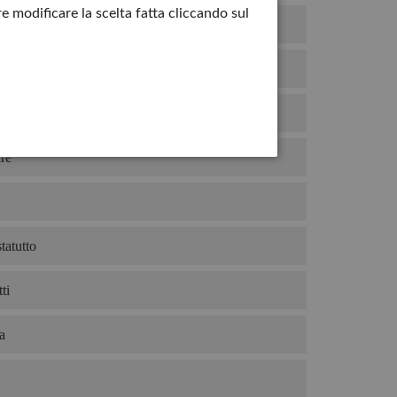
e modificare la scelta fatta cliccando sul
hiro
duto
mio gelato?
re
tatutto
ti
a