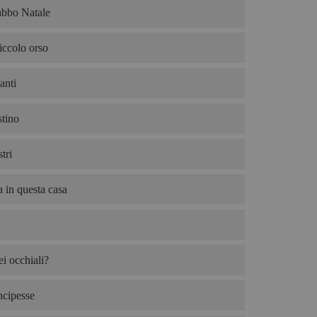
abbo Natale
iccolo orso
anti
tino
tri
 in questa casa
i occhiali?
ncipesse