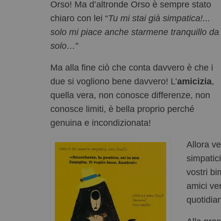
Orso! Ma d’altronde Orso è sempre stato
chiaro con lei “
Tu mi stai già simpatica!...
solo mi piace anche starmene tranquillo da
solo…
”
Ma alla fine ciò che conta davvero è che i
due si vogliono bene davvero! L’
amicizia
,
quella vera, non conosce differenze, non
conosce limiti, è bella proprio perché
genuina e incondizionata!
Allora v
simpatic
vostri bi
amici ver
quotidian