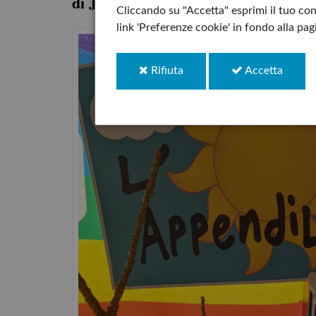
di Jory John
Cliccando su "Accetta" esprimi il tuo cons
link 'Preferenze cookie' in fondo alla pa
i
i
Rifiuta
Accetta
cookie
cookie