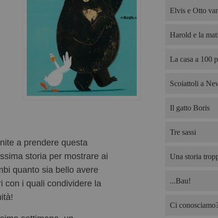
Elvis e Otto van
Harold e la mati
La casa a 100 p
Scoiattoli a Ne
Il gatto Boris
Tre sassi
enite a prendere questa
issima storia per mostrare ai
Una storia trop
mbi quanto sia bello avere
...Bau!
i con i quali condividere la
ità!
Ci conosciamo? 