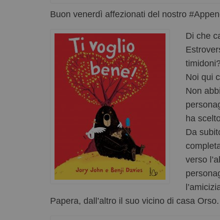
Buon venerdì affezionati del nostro #Append
Di che c
Estrover
timidoni
Noi qui c
Non abbi
personag
ha scelto
Da subi
completa
verso l’a
personag
l’amiciz
Papera, dall’altro il suo vicino di casa Orso