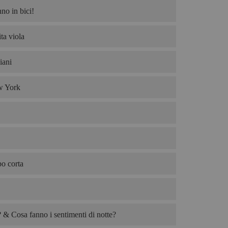
no in bici!
ta viola
iani
w York
po corta
& Cosa fanno i sentimenti di notte?