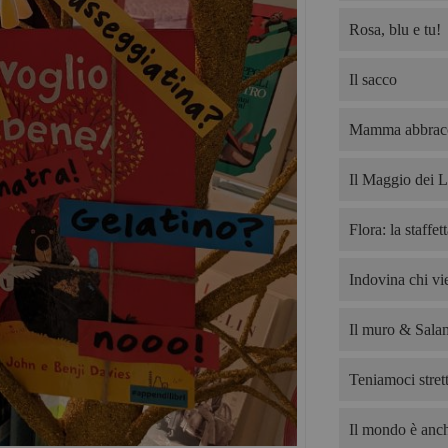
Rosa, blu e tu!
Il sacco
Mamma abbrac
Il Maggio dei L
Flora: la staffet
Indovina chi v
Il muro & Salam
Teniamoci strett
Il mondo è anch