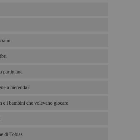
ciami
ibri
ta partigiana
iene a merenda?
 e i bambini che volevano giocare
i
e di Tobias