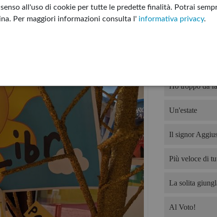
enso all'uso di cookie per tutte le predette finalità.
Potrai sempr
I sette letti di G
gina.
Per maggiori informazioni consulta l'
informativa privacy
.
Non tutto è per
Devo offrire il 
Ho troppo da fa
Un'estate
Il signor Aggius
Più veloce di tut
La solita giungl
Al Voto!