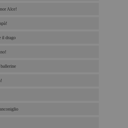
nor Alce!
apà!
 il drago
no!
ballerine
!
ianconiglio