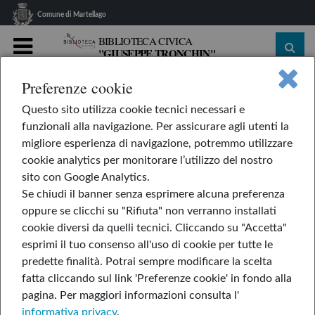
Comune di Martellago
BIBLIOTECA CIVICA
"GIUSEPPE TRONCHIN"
MENU
Preferenze cookie
home
Le nostre rubriche
L'AppendiLibri
Questo sito utilizza cookie tecnici necessari e
Tempesta
funzionali alla navigazione. Per assicurare agli utenti la
Tempesta
migliore esperienza di navigazione, potremmo utilizzare
cookie analytics per monitorare l’utilizzo del nostro
sito con Google Analytics.
Se chiudi il banner senza esprimere alcuna preferenza
di Guojing
oppure se clicchi su "Rifiuta" non verranno installati
cookie diversi da quelli tecnici. Cliccando su "Accetta"
esprimi il tuo consenso all'uso di cookie per tutte le
predette finalità.
Potrai sempre modificare la scelta
fatta cliccando sul link 'Preferenze cookie' in fondo alla
pagina.
Per maggiori informazioni consulta l'
informativa privacy
.