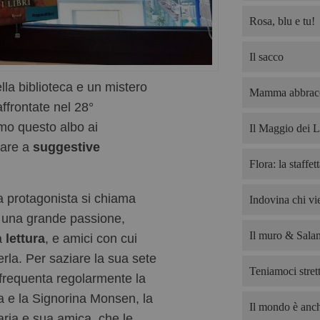
Rosa, blu e tu!
Il sacco
ella biblioteca e un mistero
Mamma abbrac
affrontate nel 28°
amo questo albo ai
Il Maggio dei L
iare a
suggestive
Flora: la staffet
a protagonista si chiama
Indovina chi v
una grande passione,
Il muro & Salam
a
lettura
, e amici con cui
erla. Per saziare la sua sete
Teniamoci strett
e frequenta regolarmente la
ca e la Signorina Monsen, la
Il mondo è anch
aria e sua amica, che le