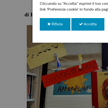
Cliccando su "Accetta" esprimi il tuo cons
link 'Preferenze cookie' in fondo alla pa
di Klaus Hagerup e Lisa Aisato
i
i
Rifiuta
Accetta
cookie
cookie