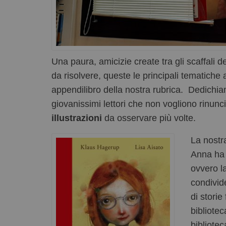
Una paura, amicizie create tra gli scaffali d
da risolvere, queste le principali tematiche 
appendilibro della nostra rubrica. Dedichi
giovanissimi lettori che non vogliono rinunc
illustrazioni
da osservare più volte.
La nostr
Anna ha 
ovvero l
condivid
di stori
bibliote
bibliotec