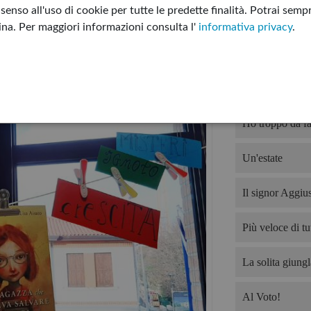
enso all'uso di cookie per tutte le predette finalità.
Potrai sempr
I sette letti di G
gina.
Per maggiori informazioni consulta l'
informativa privacy
.
Non tutto è per
Devo offrire il 
Ho troppo da fa
Un'estate
Il signor Aggius
Più veloce di tut
La solita giungl
Al Voto!