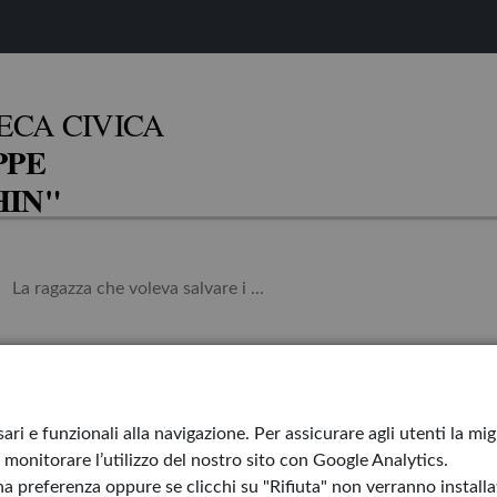
ECA CIVICA
PPE
IN"
La ragazza che voleva salvare i ...
e voleva
Torna a casa Or
ari e funzionali alla navigazione. Per assicurare agli utenti la mi
monitorare l’utilizzo del nostro sito con Google Analytics.
Il bambino pisc
a preferenza oppure se clicchi su "Rifiuta" non verranno installati