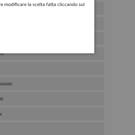
e modificare la scelta fatta cliccando sul
hiro
duto
mio gelato?
re
tatutto
ti
a