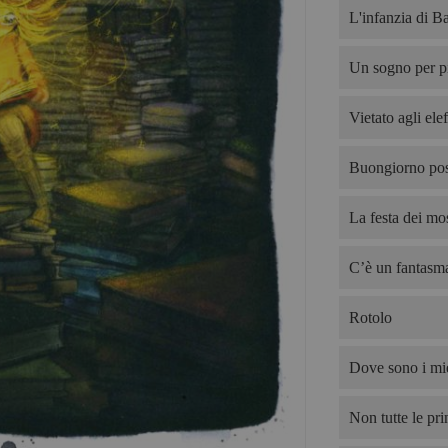
L'infanzia di B
Un sogno per p
Vietato agli elef
Buongiorno pos
La festa dei mos
C’è un fantasma
Rotolo
Dove sono i mie
Non tutte le pri