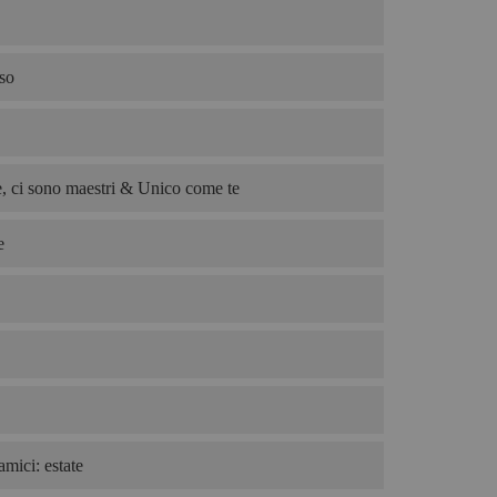
so
, ci sono maestri & Unico come te
e
amici: estate