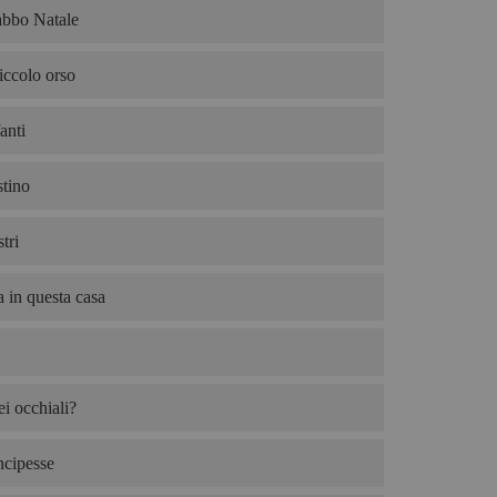
abbo Natale
iccolo orso
anti
tino
tri
 in questa casa
i occhiali?
ncipesse