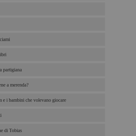
ciami
ibri
ta partigiana
iene a merenda?
 e i bambini che volevano giocare
i
e di Tobias