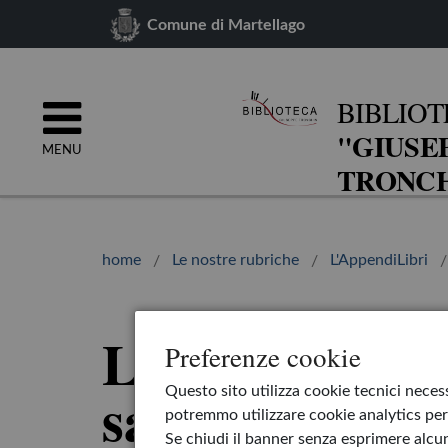
Comune di Martellago
BIBLIOT
"GIUSE
MENU
TRONCH
home
Le nostre rubriche
L'AppendiLibri
La ragazza ch
Preferenze cookie
salvare i libri
Questo sito utilizza cookie tecnici necess
potremmo utilizzare cookie analytics per 
Se chiudi il banner senza esprimere alcun