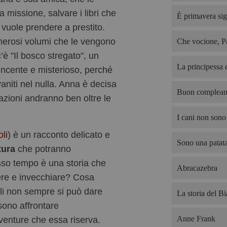
a missione, salvare i libri che
È primavera sig
vuole prendere a prestito.
merosi volumi che le vengono
Che vocione, P
 c’è "Il bosco stregato", un
La principessa e
vincente e misterioso, perché
aniti nel nulla. Anna è decisa
Buon complean
e azioni andranno ben oltre le
I cani non sono 
li
) è un racconto delicato e
Sono una patata
tura
che potranno
sso tempo è una storia che
Abracazebra
ere e invecchiare? Cosa
li non sempre si può dare
La storia del B
sono affrontare
Anne Frank
venture che essa riserva.