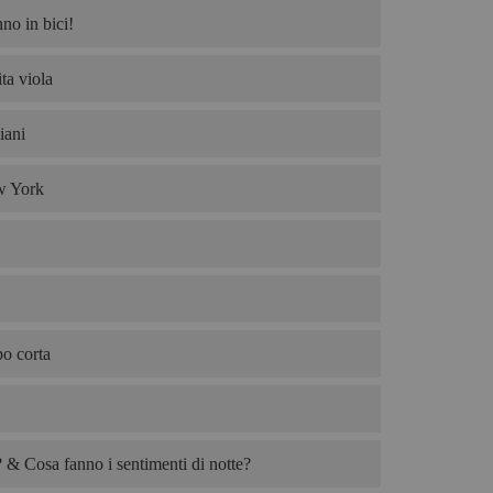
no in bici!
ta viola
iani
w York
po corta
& Cosa fanno i sentimenti di notte?