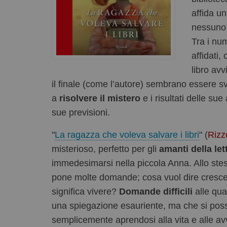
affida un
nessuno 
Tra i nu
affidati,
libro av
il finale (come l’autore) sembrano essere sv
a
risolvere il mistero
e i risultati delle su
sue previsioni.
"
La ragazza che voleva salvare i libri
" (
Rizzo
misterioso, perfetto per gli
amanti della let
immedesimarsi nella piccola Anna. Allo ste
pone molte domande; cosa vuol dire cresc
significa vivere?
Domande difficili
alle qua
una spiegazione esauriente, ma che si pos
semplicemente aprendosi alla vita e alle av