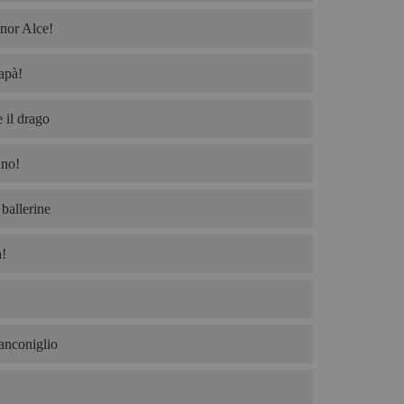
nor Alce!
apà!
 il drago
no!
ballerine
!
ianconiglio