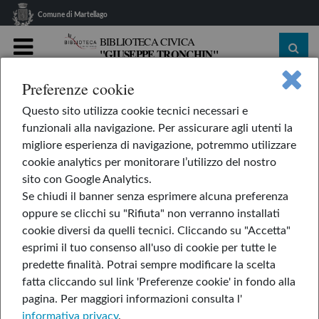
Comune di Martellago
BIBLIOTECA CIVICA
"GIUSEPPE TRONCHIN"
MENU
Preferenze cookie
home
Biblioteca
I nostri spazi
Biblioteca ragazzi
Questo sito utilizza cookie tecnici necessari e
Biblioteca ragazzi
funzionali alla navigazione. Per assicurare agli utenti la
migliore esperienza di navigazione, potremmo utilizzare
cookie analytics per monitorare l’utilizzo del nostro
La biblioteca è dotata di un'ampia sala per bambini
sito con Google Analytics.
Se chiudi il banner senza esprimere alcuna preferenza
e ragazzi
dai 6 ai 14 anni
dove potete trovare libri di
oppure se clicchi su "Rifiuta" non verranno installati
narrativa, saggistica, film e cartoni animati in dvd.
cookie diversi da quelli tecnici. Cliccando su "Accetta"
Ci sono tavoli su cui studiare e fare i compiti e due
esprimi il tuo consenso all'uso di cookie per tutte le
computer a disposizione.
predette finalità.
Potrai sempre modificare la scelta
fatta cliccando sul link 'Preferenze cookie' in fondo alla
pagina.
Per maggiori informazioni consulta l'
informativa privacy
.