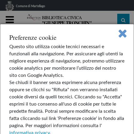
Comune di Martellago
BIBLIOTECA CIVICA
"GIUSEPPE TRONCHIN"
MENU
Preferenze cookie
home
Le nostre rubriche
L'AppendiLibri
Questo sito utilizza cookie tecnici necessari e
Il tempo delle ciliegie
funzionali alla navigazione. Per assicurare agli utenti la
Il tempo delle ciliegie
migliore esperienza di navigazione, potremmo utilizzare
cookie analytics per monitorare l’utilizzo del nostro
sito con Google Analytics.
Se chiudi il banner senza esprimere alcuna preferenza
oppure se clicchi su "Rifiuta" non verranno installati
cookie diversi da quelli tecnici. Cliccando su "Accetta"
esprimi il tuo consenso all'uso di cookie per tutte le
predette finalità.
Potrai sempre modificare la scelta
fatta cliccando sul link 'Preferenze cookie' in fondo alla
pagina.
Per maggiori informazioni consulta l'
informativa privacy
.