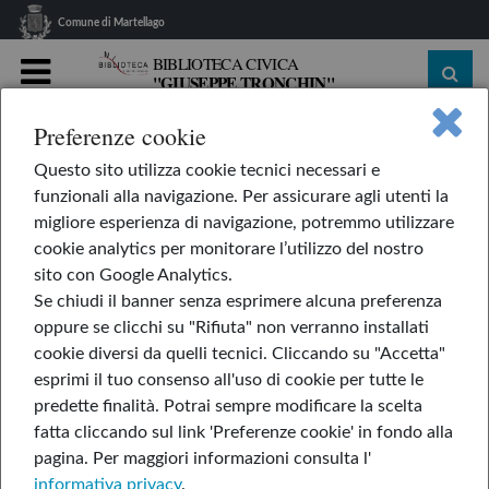
Comune di Martellago
BIBLIOTECA CIVICA
"GIUSEPPE TRONCHIN"
MENU
Preferenze cookie
home
Le nostre rubriche
L'AppendiLibri
Questo sito utilizza cookie tecnici necessari e
Il talento di Mr. Alce
funzionali alla navigazione. Per assicurare agli utenti la
Il talento di Mr. Alce
migliore esperienza di navigazione, potremmo utilizzare
cookie analytics per monitorare l’utilizzo del nostro
sito con Google Analytics.
Se chiudi il banner senza esprimere alcuna preferenza
di Inga Moore
oppure se clicchi su "Rifiuta" non verranno installati
cookie diversi da quelli tecnici. Cliccando su "Accetta"
esprimi il tuo consenso all'uso di cookie per tutte le
predette finalità.
Potrai sempre modificare la scelta
fatta cliccando sul link 'Preferenze cookie' in fondo alla
pagina.
Per maggiori informazioni consulta l'
informativa privacy
.