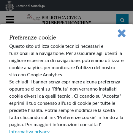
Comune di Martellago
BIBLIOTECA CIVICA
"GIUSEPPE TRONCHIN"
MENU
Preferenze cookie
home
Biblioteca
Internet
Questo sito utilizza cookie tecnici necessari e
Internet
funzionali alla navigazione. Per assicurare agli utenti la
migliore esperienza di navigazione, potremmo utilizzare
cookie analytics per monitorare l’utilizzo del nostro
sito con Google Analytics.
Se chiudi il banner senza esprimere alcuna preferenza
oppure se clicchi su "Rifiuta" non verranno installati
cookie diversi da quelli tecnici. Cliccando su "Accetta"
esprimi il tuo consenso all'uso di cookie per tutte le
predette finalità.
Potrai sempre modificare la scelta
fatta cliccando sul link 'Preferenze cookie' in fondo alla
pagina.
Per maggiori informazioni consulta l'
informativa privacy
.