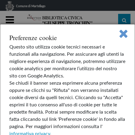
Comune di Martellago
BIBLIOTECA CIVICA
"GIUSEPPE TRONCHIN"
MENU
Preferenze cookie
home
Le nostre rubriche
L'AppendiLibri
Questo sito utilizza cookie tecnici necessari e
Il giardiniere dei sogni
funzionali alla navigazione. Per assicurare agli utenti la
Il giardiniere dei sogni
migliore esperienza di navigazione, potremmo utilizzare
cookie analytics per monitorare l’utilizzo del nostro
sito con Google Analytics.
Se chiudi il banner senza esprimere alcuna preferenza
di Claudio Gobbetti
oppure se clicchi su "Rifiuta" non verranno installati
cookie diversi da quelli tecnici. Cliccando su "Accetta"
esprimi il tuo consenso all'uso di cookie per tutte le
predette finalità.
Potrai sempre modificare la scelta
fatta cliccando sul link 'Preferenze cookie' in fondo alla
pagina.
Per maggiori informazioni consulta l'
informativa privacy
.