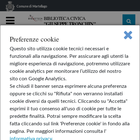
Comune di Martellago
BIBLIOTECA CIVICA
"GIUSEPPE TRONCHIN"
MENU
Preferenze cookie
home
Le nostre rubriche
L'AppendiLibri
Questo sito utilizza cookie tecnici necessari e
Chiuso per ferie
funzionali alla navigazione. Per assicurare agli utenti la
Chiuso per ferie
migliore esperienza di navigazione, potremmo utilizzare
cookie analytics per monitorare l’utilizzo del nostro
sito con Google Analytics.
Se chiudi il banner senza esprimere alcuna preferenza
di Maja Celija
oppure se clicchi su "Rifiuta" non verranno installati
cookie diversi da quelli tecnici. Cliccando su "Accetta"
esprimi il tuo consenso all'uso di cookie per tutte le
predette finalità.
Potrai sempre modificare la scelta
fatta cliccando sul link 'Preferenze cookie' in fondo alla
pagina.
Per maggiori informazioni consulta l'
informativa privacy
.