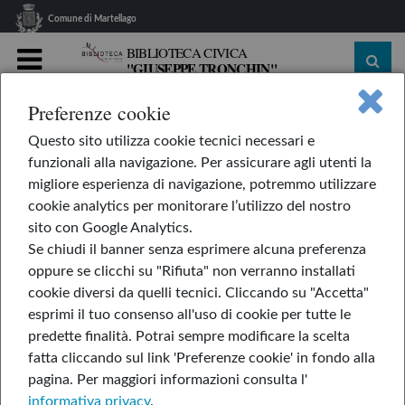
Comune di Martellago
BIBLIOTECA CIVICA
"GIUSEPPE TRONCHIN"
MENU
Preferenze cookie
home
Le nostre rubriche
L'AppendiLibri
Nina
Questo sito utilizza cookie tecnici necessari e
Nina
funzionali alla navigazione. Per assicurare agli utenti la
migliore esperienza di navigazione, potremmo utilizzare
cookie analytics per monitorare l’utilizzo del nostro
sito con Google Analytics.
di Alice Brière-Haquet
Se chiudi il banner senza esprimere alcuna preferenza
oppure se clicchi su "Rifiuta" non verranno installati
cookie diversi da quelli tecnici. Cliccando su "Accetta"
esprimi il tuo consenso all'uso di cookie per tutte le
predette finalità.
Potrai sempre modificare la scelta
fatta cliccando sul link 'Preferenze cookie' in fondo alla
pagina.
Per maggiori informazioni consulta l'
informativa privacy
.