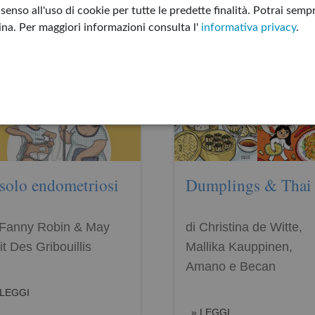
enso all'uso di cookie per tutte le predette finalità.
Potrai sempr
gina.
Per maggiori informazioni consulta l'
informativa privacy
.
solo endometriosi
Dumplings & Thai
 Fanny Robin & May
di Christina de Witte,
it Des Gribouillis
Mallika Kauppinen,
Amano e Becan
LEGGI
LEGGI