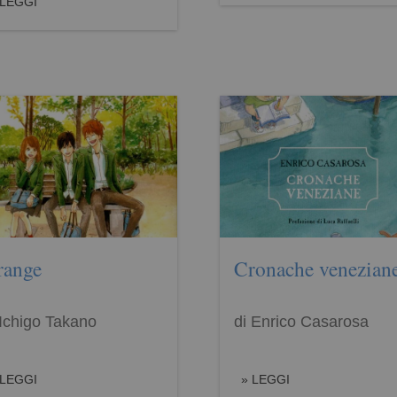
LEGGI
range
Cronache venezian
 Ichigo Takano
di Enrico Casarosa
LEGGI
LEGGI