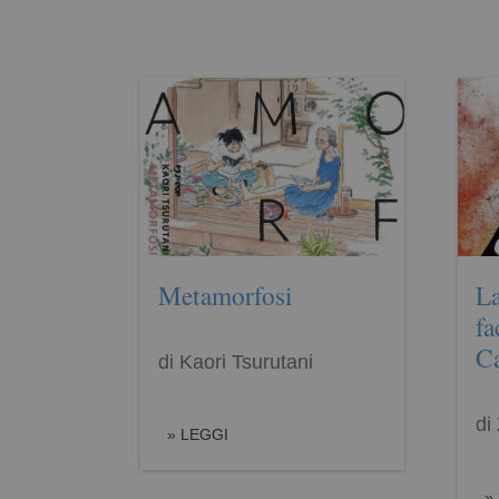
Metamorfosi
La
fa
Ca
di Kaori Tsurutani
di
LEGGI