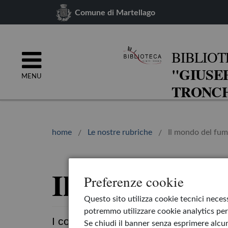
Comune di Martellago
BIBLIOT
"GIUSE
MENU
TRONCH
home
Le nostre rubriche
Il mondo del fum
Il mondo del 
Preferenze cookie
Questo sito utilizza cookie tecnici necess
potremmo utilizzare cookie analytics per 
I consigli per gli amanti dei comics
Se chiudi il banner senza esprimere alcun