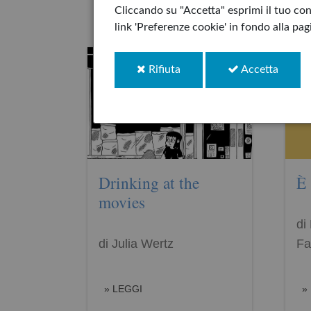
Cliccando su "Accetta" esprimi il tuo cons
link 'Preferenze cookie' in fondo alla pa
i
i
Rifiuta
Accetta
cookie
cookie
Drinking at the
È 
movies
di
di Julia Wertz
Fa
LEGGI