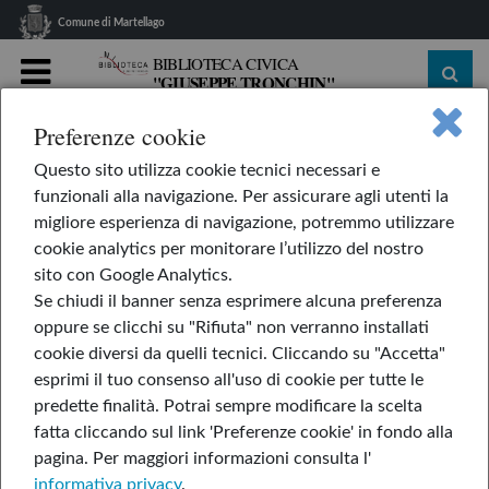
Comune di Martellago
BIBLIOTECA CIVICA
"GIUSEPPE TRONCHIN"
MENU
Preferenze cookie
home
Le nostre rubriche
Il mondo del fumetto
Questo sito utilizza cookie tecnici necessari e
Angela Davis di Mariapaola Pesce
funzionali alla navigazione. Per assicurare agli utenti la
Angela Davis di
migliore esperienza di navigazione, potremmo utilizzare
cookie analytics per monitorare l’utilizzo del nostro
Mariapaola Pesce
sito con Google Analytics.
Se chiudi il banner senza esprimere alcuna preferenza
oppure se clicchi su "Rifiuta" non verranno installati
cookie diversi da quelli tecnici. Cliccando su "Accetta"
esprimi il tuo consenso all'uso di cookie per tutte le
predette finalità.
Potrai sempre modificare la scelta
fatta cliccando sul link 'Preferenze cookie' in fondo alla
pagina.
Per maggiori informazioni consulta l'
informativa privacy
.