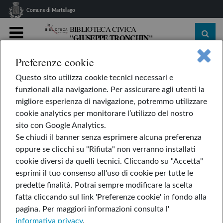
Comune di Martellago
BIBLIOTECA CIVICA
"GIUSEPPE TRONCHIN"
MENU
Preferenze cookie
home
Le nostre rubriche
L'AppendiLibri
Questo sito utilizza cookie tecnici necessari e
I grandi non sbagliano mai
funzionali alla navigazione. Per assicurare agli utenti la
I grandi non sbagliano
migliore esperienza di navigazione, potremmo utilizzare
cookie analytics per monitorare l’utilizzo del nostro
mai
sito con Google Analytics.
Se chiudi il banner senza esprimere alcuna preferenza
oppure se clicchi su "Rifiuta" non verranno installati
cookie diversi da quelli tecnici. Cliccando su "Accetta"
di Davide Calì
esprimi il tuo consenso all'uso di cookie per tutte le
predette finalità.
Potrai sempre modificare la scelta
fatta cliccando sul link 'Preferenze cookie' in fondo alla
pagina.
Per maggiori informazioni consulta l'
informativa privacy
.