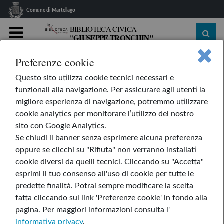
Comune di Martellago
BIBLIOTECA CIVICA
"GIUSEPPE TRONCHIN"
MENU
Preferenze cookie
home
Le nostre rubriche
L'AppendiLibri
Questo sito utilizza cookie tecnici necessari e
È un libro
funzionali alla navigazione. Per assicurare agli utenti la
È un libro
migliore esperienza di navigazione, potremmo utilizzare
cookie analytics per monitorare l’utilizzo del nostro
sito con Google Analytics.
Se chiudi il banner senza esprimere alcuna preferenza
di Lane Smith
oppure se clicchi su "Rifiuta" non verranno installati
cookie diversi da quelli tecnici. Cliccando su "Accetta"
esprimi il tuo consenso all'uso di cookie per tutte le
predette finalità.
Potrai sempre modificare la scelta
fatta cliccando sul link 'Preferenze cookie' in fondo alla
pagina.
Per maggiori informazioni consulta l'
informativa privacy
.