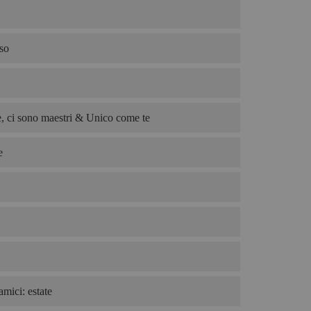
so
, ci sono maestri & Unico come te
e
amici: estate