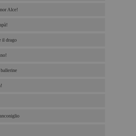
nor Alce!
apà!
 il drago
no!
ballerine
!
ianconiglio