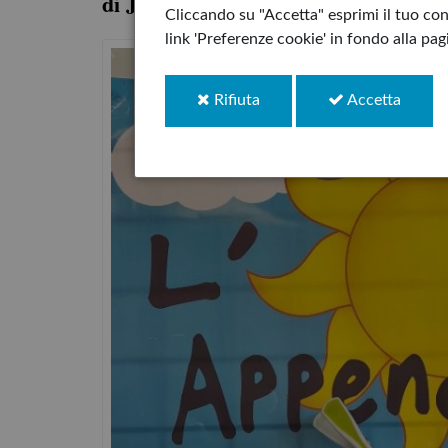
di John Yeoman
Cliccando su "Accetta" esprimi il tuo cons
link 'Preferenze cookie' in fondo alla pa
i
i
Rifiuta
Accetta
cookie
cookie