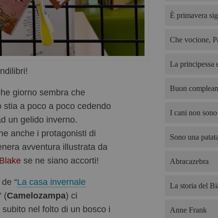
È primavera sig
Che vocione, P
La principessa e
ndilibri!
Buon complean
he giorno sembra che
o stia a poco a poco cedendo
I cani non sono 
ad un gelido inverno.
he anche i protagonisti di
Sono una patata
enera avventura illustrata da
Blake
se ne siano accorti!
Abracazebra
 de “
La casa invernale
La storia del B
” (
Camelozampa
) ci
subito nel folto di un bosco i
Anne Frank