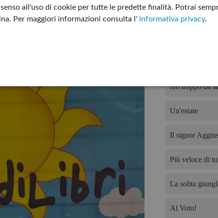
enso all'uso di cookie per tutte le predette finalità.
Potrai sempr
I sette letti di G
gina.
Per maggiori informazioni consulta l'
informativa privacy
.
Non tutto è per
Devo offrire il 
Ho troppo da fa
Un'estate
Il signor Aggius
Più veloce di tut
La solita giungl
Al Voto!