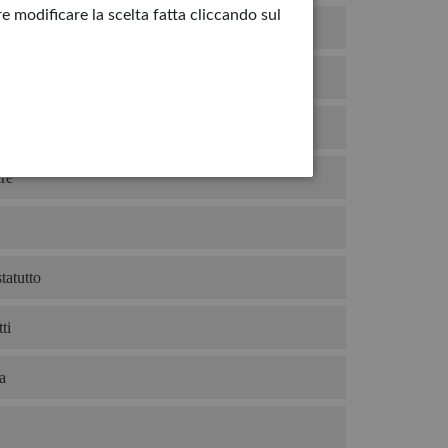
e modificare la scelta fatta cliccando sul
hiro
duto
mio gelato?
re
tatutto
ti
a