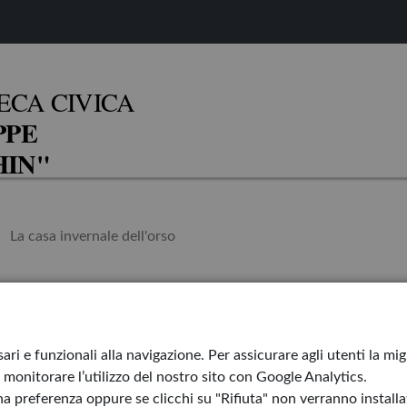
ECA CIVICA
PPE
IN"
La casa invernale dell'orso
ale dell'orso
Torna a casa Or
ari e funzionali alla navigazione. Per assicurare agli utenti la mi
monitorare l’utilizzo del nostro sito con Google Analytics.
Il bambino pisc
a preferenza oppure se clicchi su "Rifiuta" non verranno installati