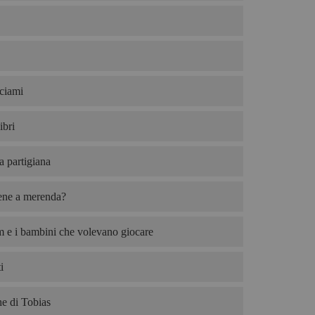
ciami
ibri
ta partigiana
iene a merenda?
 e i bambini che volevano giocare
i
e di Tobias