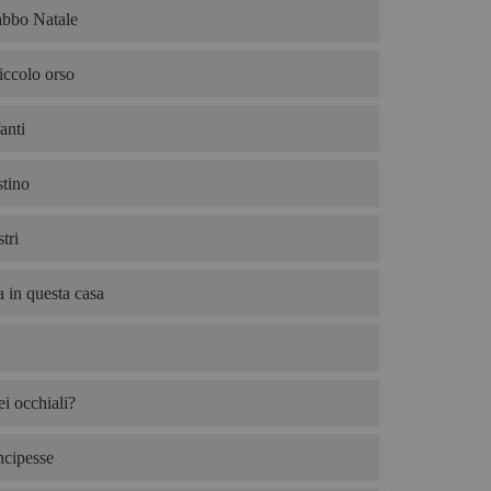
abbo Natale
iccolo orso
anti
tino
tri
 in questa casa
i occhiali?
ncipesse