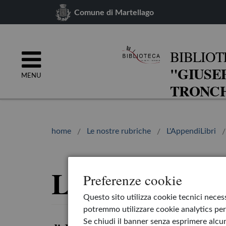
Comune di Martellago
BIBLIOT
"GIUSE
MENU
TRONCH
home
Le nostre rubriche
L'AppendiLibri
La casa invern
Preferenze cookie
Questo sito utilizza cookie tecnici necess
potremmo utilizzare cookie analytics per 
Se chiudi il banner senza esprimere alcun