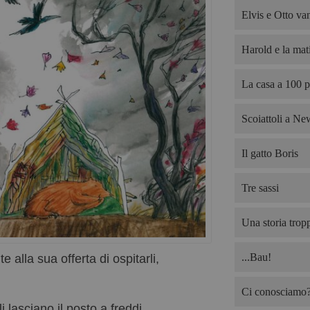
Elvis e Otto van
Harold e la mati
La casa a 100 p
Scoiattoli a Ne
Il gatto Boris
Tre sassi
Una storia trop
...Bau!
te alla sua offerta di ospitarli,
Ci conosciamo? 
 lasciano il posto a freddi