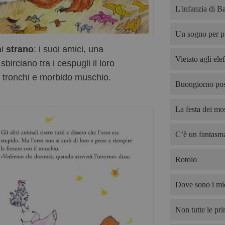
L'infanzia di B
Un sogno per p
ai
strano
: i suoi amici, una
Vietato agli elef
birciano tra i cespugli il loro
li tronchi e morbido muschio.
Buongiorno pos
La festa dei mos
C’è un fantasma
Rotolo
Dove sono i mie
Non tutte le pri