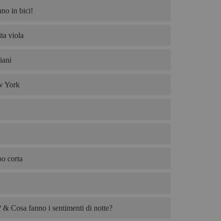
no in bici!
ta viola
iani
w York
po corta
& Cosa fanno i sentimenti di notte?