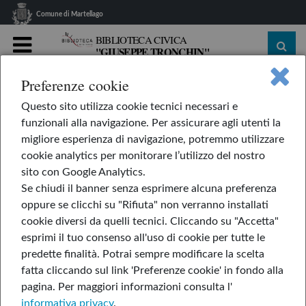
Comune di Martellago
BIBLIOTECA CIVICA
"GIUSEPPE TRONCHIN"
MENU
Preferenze cookie
home
Le nostre rubriche
L'AppendiLibri
Questo sito utilizza cookie tecnici necessari e
Scoiattoli a New York
funzionali alla navigazione. Per assicurare agli utenti la
Scoiattoli a New York
migliore esperienza di navigazione, potremmo utilizzare
cookie analytics per monitorare l’utilizzo del nostro
sito con Google Analytics.
Se chiudi il banner senza esprimere alcuna preferenza
27-giu-2025
oppure se clicchi su "Rifiuta" non verranno installati
cookie diversi da quelli tecnici. Cliccando su "Accetta"
di Erika De Pieri
esprimi il tuo consenso all'uso di cookie per tutte le
predette finalità.
Potrai sempre modificare la scelta
fatta cliccando sul link 'Preferenze cookie' in fondo alla
pagina.
Per maggiori informazioni consulta l'
informativa privacy
.