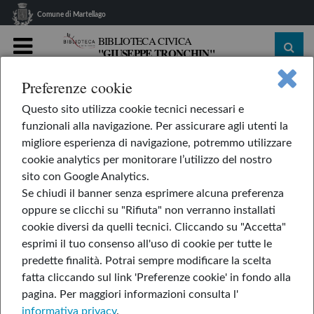
Comune di Martellago
BIBLIOTECA CIVICA
"GIUSEPPE TRONCHIN"
MENU
Preferenze cookie
home
Le nostre rubriche
L'AppendiLibri
Questo sito utilizza cookie tecnici necessari e
Anne Frank
funzionali alla navigazione. Per assicurare agli utenti la
Anne Frank
migliore esperienza di navigazione, potremmo utilizzare
cookie analytics per monitorare l’utilizzo del nostro
sito con Google Analytics.
Se chiudi il banner senza esprimere alcuna preferenza
23-gen-2026
oppure se clicchi su "Rifiuta" non verranno installati
cookie diversi da quelli tecnici. Cliccando su "Accetta"
di Josephine Poole & Angela Barrett
esprimi il tuo consenso all'uso di cookie per tutte le
predette finalità.
Potrai sempre modificare la scelta
fatta cliccando sul link 'Preferenze cookie' in fondo alla
pagina.
Per maggiori informazioni consulta l'
informativa privacy
.