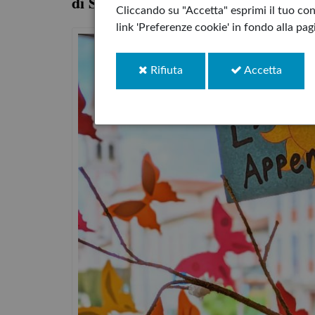
di Sean Taylor & Emily Hughes
Cliccando su "Accetta" esprimi il tuo cons
link 'Preferenze cookie' in fondo alla pa
i
i
Rifiuta
Accetta
cookie
cookie