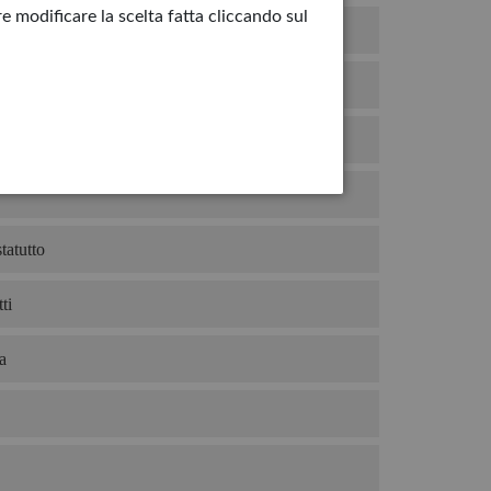
e modificare la scelta fatta cliccando sul
duto
mio gelato?
re
tatutto
ti
a