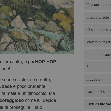
Una tana per or
Il ladro di sole
Ci sono maestre
Vietato pianger
Io e il mio cane
 l’erba alta, e poi
HOP-HOP,
Sole
zione!
e
sono scivolose e orsetto,
Il dubbio
udace
e poco prudente,
Lucilla e i suoi 
i fa male a un ginocchio. Ma
 coraggioso
come lui decide
Elvis e Otto van
 di proseguire il suo