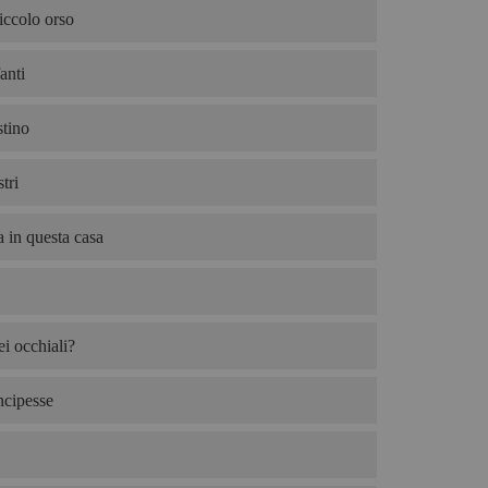
iccolo orso
anti
tino
tri
 in questa casa
i occhiali?
ncipesse