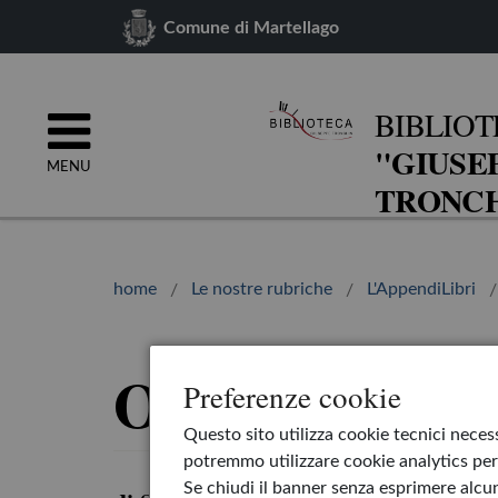
Comune di Martellago
BIBLIOT
"GIUSE
MENU
TRONCH
home
Le nostre rubriche
L'AppendiLibri
Orsi coraggios
Preferenze cookie
Questo sito utilizza cookie tecnici necess
potremmo utilizzare cookie analytics per 
Se chiudi il banner senza esprimere alcun