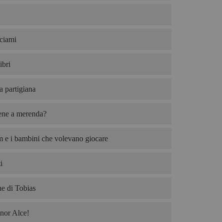
ciami
ibri
ta partigiana
iene a merenda?
 e i bambini che volevano giocare
i
e di Tobias
nor Alce!