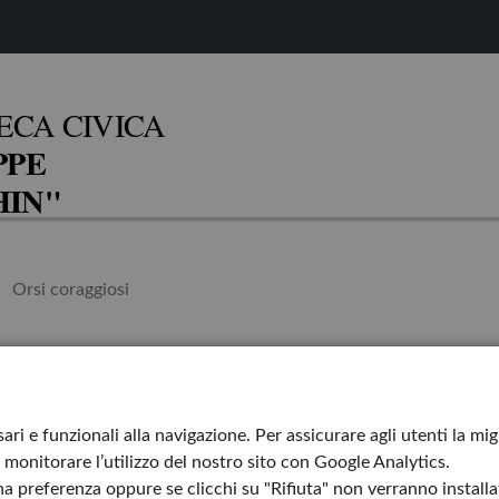
ECA CIVICA
PPE
IN"
Orsi coraggiosi
i
Il bambino pisc
ari e funzionali alla navigazione. Per assicurare agli utenti la mi
monitorare l’utilizzo del nostro sito con Google Analytics.
I sette letti di G
a preferenza oppure se clicchi su "Rifiuta" non verranno installati