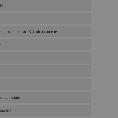
so
, ci sono maestri & Unico come te
e
amici: estate
no in bici!