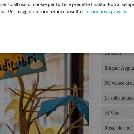
enso all'uso di cookie per tutte le predette finalità.
Potrai sempr
Non tutto è per
gina.
Per maggiori informazioni consulta l'
informativa privacy
.
Devo offrire il 
Ho troppo da fa
Un'estate
Il signor Aggius
Più veloce di tut
La solita giungl
Al Voto!
Rosa, blu e tu!