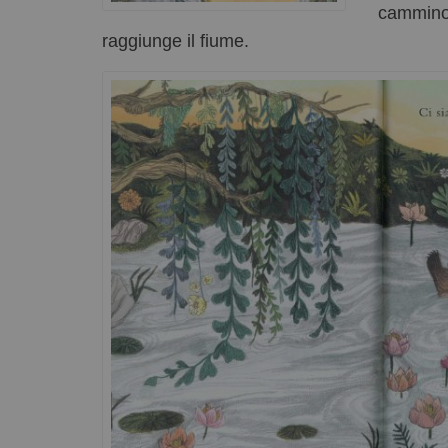
cammino,
raggiunge il fiume.