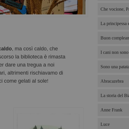
Che vocione, P
La principessa e
Buon complean
caldo
, ma così caldo, che
I cani non sono 
scorso la biblioteca è rimasta
er dare una tregua a noi
Sono una patata
ari, altrimenti rischiavamo di
ci come gelati al sole!
Abracazebra
La storia del B
Anne Frank
Luce