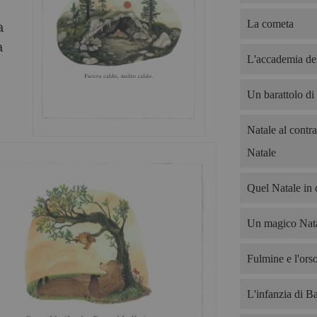
La cometa
a
a
L'accademia del
Un barattolo di
Natale al contra
Natale
Quel Natale in 
Un magico Nata
Fulmine e l'ors
L'infanzia di B