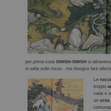
per prima cosa
SWISH-SWISH
si attraversa
si salta sulle rocce…ma bisogna fare atten
Le
rocc
troppo
a
cade e s
un
orso
comunque