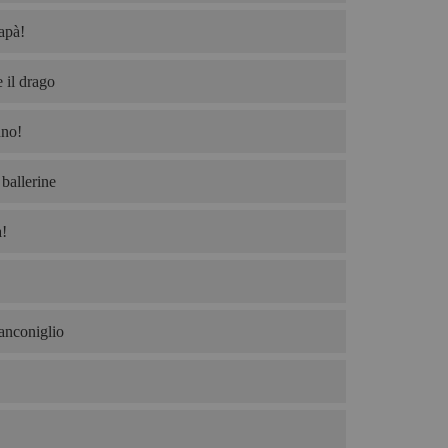
apà!
 il drago
no!
ballerine
!
ianconiglio