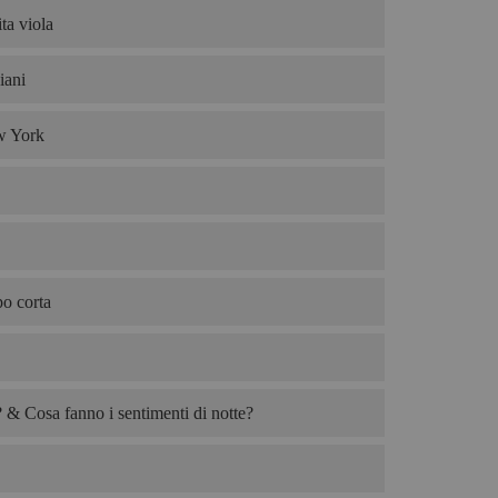
ta viola
iani
w York
po corta
& Cosa fanno i sentimenti di notte?