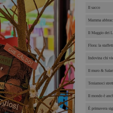
Il sacco
Mamma abbrac
Il Maggio dei L
Flora: la staffet
Indovina chi v
Il muro & Salam
Teniamoci strett
Il mondo è anch
È primavera sig