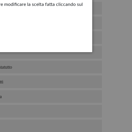
e modificare la scelta fatta cliccando sul
duto
mio gelato?
re
tatutto
ti
a