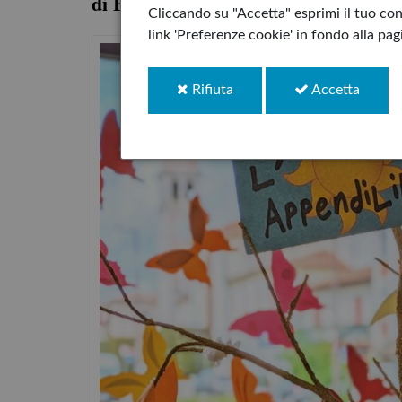
di Beatrice Alemagna
Cliccando su "Accetta" esprimi il tuo cons
link 'Preferenze cookie' in fondo alla pa
i
i
Rifiuta
Accetta
cookie
cookie