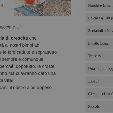
Harold e la mati
el
La casa a 100 p
sbucciate…
”
Scoiattoli a Ne
ia di crescita
che
Il gatto Boris
rà
ai nostri bimbi ad
e le loro cadute e soprattutto
Tre sassi
si sempre e comunque
perché, dopotutto, le croste
Una storia trop
nno ma ci avranno dato una
i vita!
...Bau!
arvi il nostro albo appeso
Ci conosciamo? 
Piccola