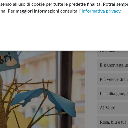
enso all'uso di cookie per tutte le predette finalità.
Potrai sempr
Non tutto è per
gina.
Per maggiori informazioni consulta l'
informativa privacy
.
Devo offrire il 
Ho troppo da fa
Un'estate
Il signor Aggius
Più veloce di tut
La solita giungl
Al Voto!
Rosa, blu e tu!