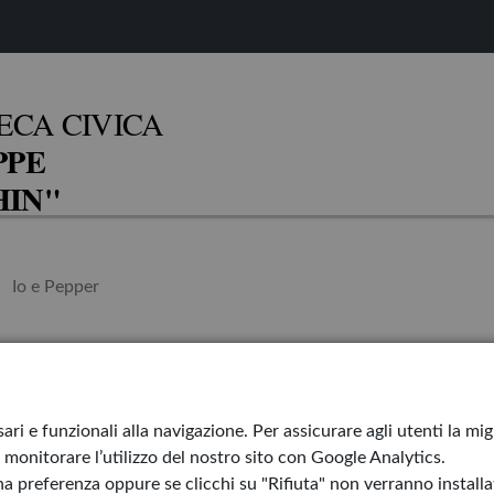
ECA CIVICA
PPE
IN"
Io e Pepper
Il bambino pisc
ari e funzionali alla navigazione. Per assicurare agli utenti la mi
monitorare l’utilizzo del nostro sito con Google Analytics.
I sette letti di G
a preferenza oppure se clicchi su "Rifiuta" non verranno installati