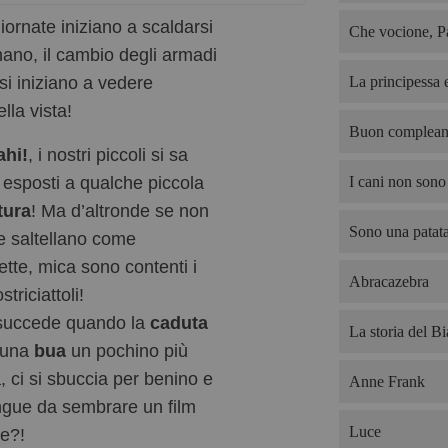
iornate iniziano a scaldarsi
Che vocione, P
ano, il cambio degli armadi
si iniziano a vedere
La principessa e
lla vista!
Buon complean
ahi!
, i nostri piccoli si sa
 esposti a qualche piccola
I cani non sono 
tura
! Ma d’altronde se non
Sono una patata
e saltellano come
ette, mica sono contenti i
Abracazebra
triciattoli!
succede quando la
caduta
La storia del B
 una
bua
un pochino più
, ci si sbuccia per benino e
Anne Frank
gue da sembrare un film
Luce
re?!