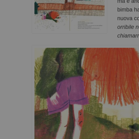
ma è anc
bimba ha
nuova co
orribile
chiamarm