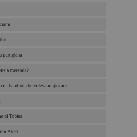
ciami
ibri
ta partigiana
iene a merenda?
 e i bambini che volevano giocare
i
e di Tobias
nor Alce!