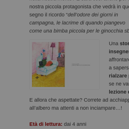
nostra piccola protagonista che vedrà in qu
segno il ricordo “
dell’odore dei giorni in
campagna, le lacrime di quando piangevo
come una bimba piccola per le ginocchia 
Una
stor
insegne
affrontar
a saper
rialzare
se ne va
lezione d
E allora che aspettate? Correte ad acchiapp
all’albero ma attenti a non inciampare…!
Età di lettura:
dai 4 anni