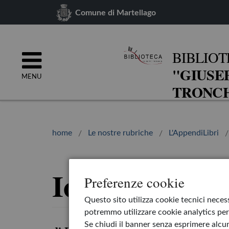
Comune di Martellago
BIBLIOT
"GIUSE
MENU
TRONCH
home
Le nostre rubriche
L'AppendiLibri
Io e Pepper
Preferenze cookie
Questo sito utilizza cookie tecnici necess
potremmo utilizzare cookie analytics per 
Se chiudi il banner senza esprimere alcun