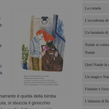
La cometa
o
L'accademia del
he
Un barattolo di
Natale al contra
a
Natale
Quel Natale in 
o
la
Un magico Nata
Fulmine e l'ors
narrante è quella della bimba
L'infanzia di B
ta, si sbuccia il ginocchio