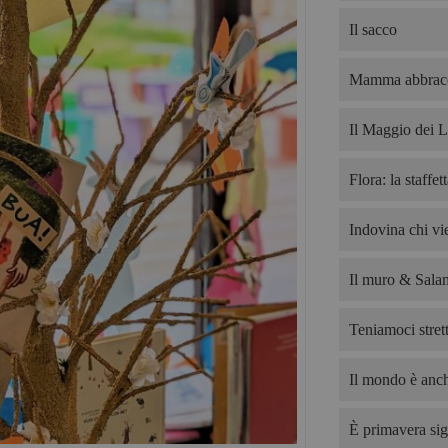
Il sacco
Mamma abbrac
Il Maggio dei L
Flora: la staffet
Indovina chi v
Il muro & Salam
Teniamoci strett
Il mondo è anch
È primavera sig