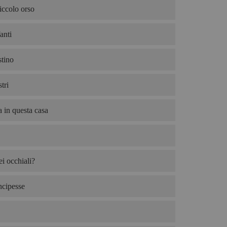
iccolo orso
anti
tino
tri
 in questa casa
i occhiali?
ncipesse