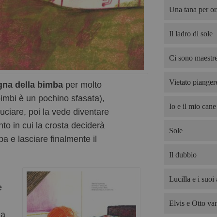
Una tana per or
Il ladro di sole
Ci sono maestre
Vietato pianger
na della bimba
per molto
imbi è un pochino sfasata),
Io e il mio cane
ruciare, poi la vede diventare
o in cui la crosta deciderà
Sole
ba e lasciare finalmente il
Il dubbio
Lucilla e i suoi 
e
Elvis e Otto van
la