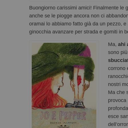
Buongiorno carissimi amici! Finalmente le g
anche se le piogge ancora non ci abbandon
oramai lo abbiamo fatto già da un pezzo, e 
ginocchia avanzare per strada e gomiti in be
Ma,
ahi 
sono più
sbuccia
corrono 
ranocchi
nostri mos
Ma che 
provoca
profonda
esce san
dell’orro