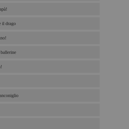
apà!
 il drago
no!
ballerine
!
ianconiglio