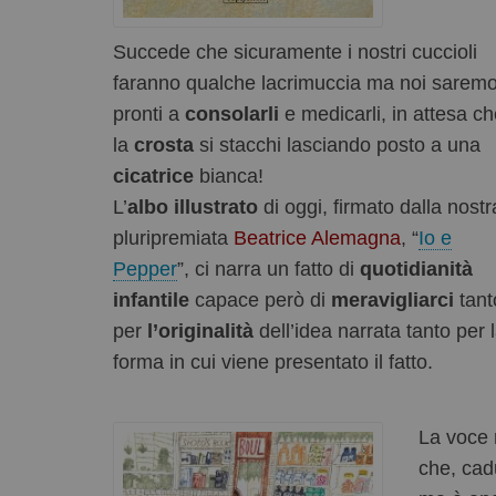
Succede che sicuramente i nostri cuccioli
faranno qualche lacrimuccia ma noi sarem
pronti a
consolarli
e medicarli, in attesa c
la
crosta
si stacchi lasciando posto a una
cicatrice
bianca!
L’
albo illustrato
di oggi, firmato dalla nostr
pluripremiata
Beatrice Alemagna
, “
Io e
Pepper
”, ci narra un fatto di
quotidianità
infantile
capace però di
meravigliarci
tant
per
l’originalità
dell’idea narrata tanto per 
forma in cui viene presentato il fatto.
La voce 
che, cadu