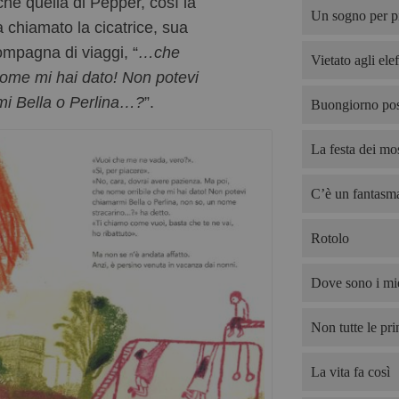
he quella di Pepper, così la
Un sogno per p
 chiamato la cicatrice, sua
mpagna di viaggi, “
…che
Vietato agli elef
 nome mi hai dato! Non potevi
i Bella o Perlina…?
”.
Buongiorno pos
La festa dei mos
C’è un fantasma
Rotolo
Dove sono i mie
Non tutte le pri
La vita fa così