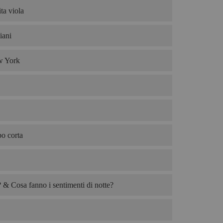
ta viola
iani
w York
po corta
& Cosa fanno i sentimenti di notte?