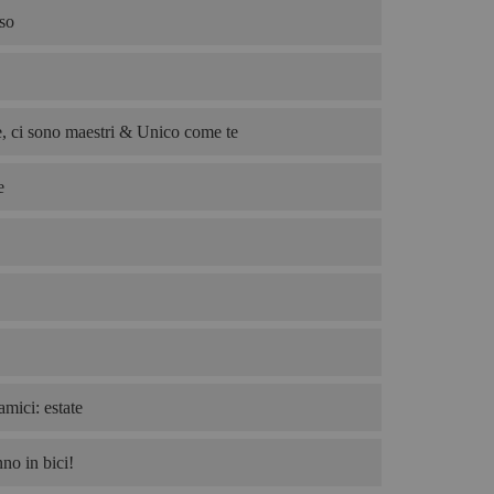
so
, ci sono maestri & Unico come te
e
amici: estate
no in bici!