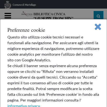
Comune di Martellago
BIBLIOTECA CIVICA
"GIUSEPPE TRONCHIN"
MENU
Preferenze cookie
home
Le nostre rubriche
L'AppendiLibri
Questo sito utilizza cookie tecnici necessari e
Arrivano... i mostri & ...
funzionali alla navigazione. Per assicurare agli utenti la
Arrivano... i mostri &
migliore esperienza di navigazione, potremmo utilizzare
cookie analytics per monitorare l’utilizzo del nostro
Trasformamostri
sito con Google Analytics.
Se chiudi il banner senza esprimere alcuna preferenza
oppure se clicchi su "Rifiuta" non verranno installati
cookie diversi da quelli tecnici. Cliccando su "Accetta"
di Agnese Baruzzi
esprimi il tuo consenso all'uso di cookie per tutte le
predette finalità.
Potrai sempre modificare la scelta
fatta cliccando sul link 'Preferenze cookie' in fondo alla
pagina.
Per maggiori informazioni consulta l'
informativa privacy
.