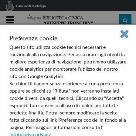
Comune di Martellago
BIBLIOTECA CIVICA
"GIUSEPPE TRONCHIN"
MENU
Preferenze cookie
home
Le nostre rubriche
L'AppendiLibri
Questo sito utilizza cookie tecnici necessari e
Non tutte le principesse
funzionali alla navigazione. Per assicurare agli utenti la
Non tutte le principesse
migliore esperienza di navigazione, potremmo utilizzare
cookie analytics per monitorare l’utilizzo del nostro
sito con Google Analytics.
Se chiudi il banner senza esprimere alcuna preferenza
3-ott-2025
oppure se clicchi su "Rifiuta" non verranno installati
cookie diversi da quelli tecnici. Cliccando su "Accetta"
di Jeffrey e Lisa Bone
esprimi il tuo consenso all'uso di cookie per tutte le
predette finalità.
Potrai sempre modificare la scelta
fatta cliccando sul link 'Preferenze cookie' in fondo alla
pagina.
Per maggiori informazioni consulta l'
informativa privacy
.