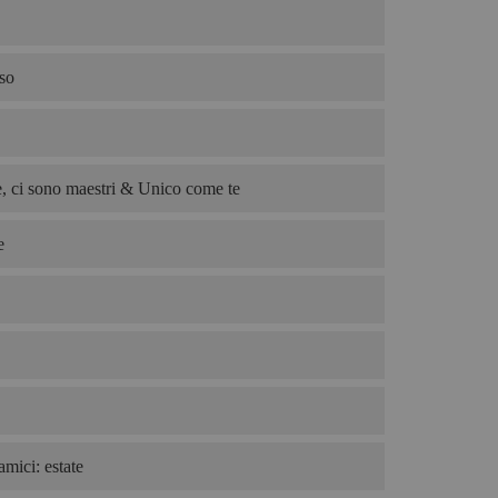
so
, ci sono maestri & Unico come te
e
amici: estate