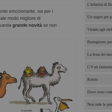
L'infanzia di B
ente emozionante, sia per i
Un sogno per p
uale modo migliore di
 questa
grande novità
se non
Vietato agli elef
Buongiorno pos
La festa dei mos
C’è un fantasma
Rotolo
Dove sono i mie
Non tutte le pri