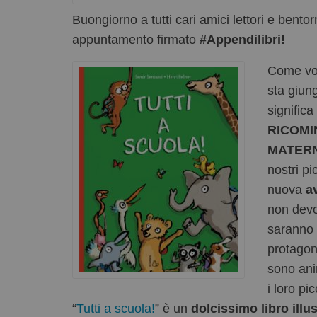
Buongiorno a tutti cari amici lettori e bento
appuntamento firmato
#Appendilibri!
Come vol
sta giun
signific
RICOMI
MATER
nostri pi
nuova
a
non devo
saranno 
protagonis
sono ani
i loro pi
“
Tutti a scuola!
” è un
dolcissimo libro illu