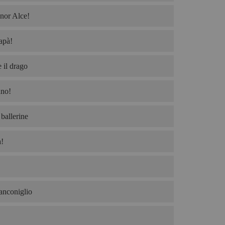
nor Alce!
apà!
 il drago
no!
ballerine
!
ianconiglio