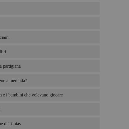
ciami
ibri
ta partigiana
iene a merenda?
 e i bambini che volevano giocare
i
e di Tobias