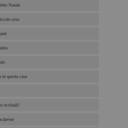
abbo Natale
iccolo orso
anti
tino
tri
 in questa casa
i occhiali?
ncipesse