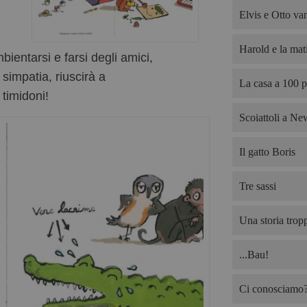
Elvis e Otto van
Harold e la mati
bientarsi e farsi degli amici,
simpatia, riuscirà a
La casa a 100 p
 timidoni!
Scoiattoli a Ne
Il gatto Boris
Tre sassi
Una storia trop
...Bau!
Ci conosciamo? 