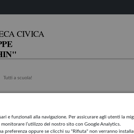
ECA CIVICA
PPE
IN"
Tutti a scuola!
Torna a casa Or
ari e funzionali alla navigazione. Per assicurare agli utenti la mi
monitorare l’utilizzo del nostro sito con Google Analytics.
Il bambino pisc
a preferenza oppure se clicchi su "Rifiuta" non verranno installati