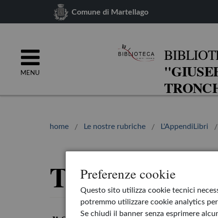
Comune di Martellago
BIBLIOT
"GIUSE
MENU
TRONCH
home
Le nostre rubriche
L'AppendiLibri
Tutti a scuola!
Preferenze cookie
Questo sito utilizza cookie tecnici necess
potremmo utilizzare cookie analytics per 
Se chiudi il banner senza esprimere alcun