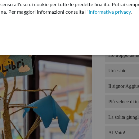
enso all'uso di cookie per tutte le predette finalità.
Potrai sempr
I sette letti di G
gina.
Per maggiori informazioni consulta l'
informativa privacy
.
Non tutto è per
Devo offrire il 
Ho troppo da fa
Un'estate
Il signor Aggius
Più veloce di tut
La solita giungl
Al Voto!