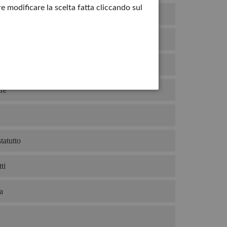
e modificare la scelta fatta cliccando sul
hiro
duto
mio gelato?
re
tatutto
ti
a