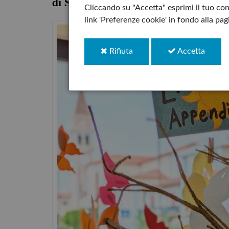
di Samir Senoussi & Henri Fellner
Cliccando su "Accetta" esprimi il tuo cons
link 'Preferenze cookie' in fondo alla pa
i
i
Rifiuta
Accetta
cookie
cookie