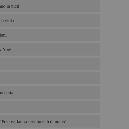
no in bici!
ta viola
iani
w York
po corta
& Cosa fanno i sentimenti di notte?