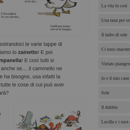
La vita fa così
Una tana per or
Il ladro di sole
ostrandoci le varie tappe di
Ci sono maestre
riamo lo
zainetto
! E poi
mpanella
! E così tutti si
Vietato pianger
ti, anche se… il cammello ne
e ha bisogno, usa infatti la
Io e il mio cane
tutte le cose di cui può aver
arà?
Sole
Il dubbio
e
Lucilla e i suoi 