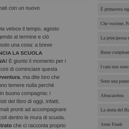
rnati con un nuovo
È primavera sig
Che vocione, P
a veloce il tempo, agosto
gendo al termine e ciò
La principessa e
a solo una cosa: a breve
Buon complean
NCIA LA SCUOLA
NA!
È giunto il momento per i
I cani non sono 
ccini di cominciare questa
vventura
, ma dite loro che
Sono una patata
no temere nulla perché
in buona compagnia: i
Abracazebra
ti del libro di oggi, infatti,
mali pronti ad accompagnare
La storia del B
ccoli dentro le mura di scuola.
Anne Frank
strato
che ci racconta proprio