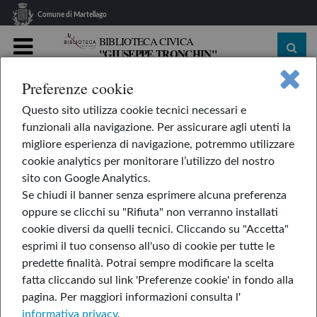
Comune di Martellago
BIBLIOTECA CIVICA
"GIUSEPPE TRONCHIN"
MENU
Preferenze cookie
home
Le nostre rubriche
L'AppendiLibri
Questo sito utilizza cookie tecnici necessari e
La solita giungla
funzionali alla navigazione. Per assicurare agli utenti la
La solita giungla
migliore esperienza di navigazione, potremmo utilizzare
cookie analytics per monitorare l’utilizzo del nostro
sito con Google Analytics.
Se chiudi il banner senza esprimere alcuna preferenza
5-giu-2026
oppure se clicchi su "Rifiuta" non verranno installati
cookie diversi da quelli tecnici. Cliccando su "Accetta"
di Silva Mori
esprimi il tuo consenso all'uso di cookie per tutte le
predette finalità.
Potrai sempre modificare la scelta
fatta cliccando sul link 'Preferenze cookie' in fondo alla
pagina.
Per maggiori informazioni consulta l'
informativa privacy
.