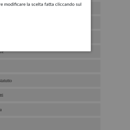
e modificare la scelta fatta cliccando sul
hiro
duto
mio gelato?
re
tatutto
ti
a