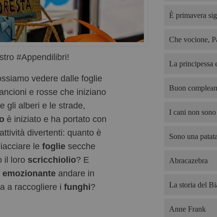
È primavera sig
Che vocione, P
stro #Appendilibri!
La principessa e
siamo vedere dalle foglie
Buon complean
rancioni e rosse che iniziano
e gli alberi e le strade,
I cani non sono 
o
è iniziato e ha portato con
attività divertenti: quanto è
Sono una patata
hiacciare le
foglie
secche
 il loro
scricchiolio
? E
Abracazebra
è
emozionante
andare in
La storia del B
 a raccogliere i
funghi
?
Anne Frank