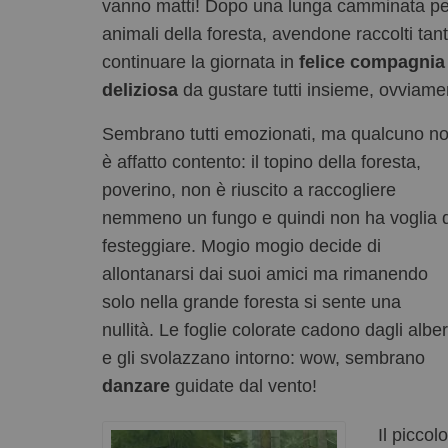
vanno matti! Dopo una lunga camminata per 
animali della foresta, avendone raccolti tan
continuare la giornata in
felice compagnia
deliziosa
da gustare tutti insieme, ovviame
Sembrano tutti emozionati, ma qualcuno n
è affatto contento: il topino della foresta,
poverino, non è riuscito a raccogliere
nemmeno un fungo e quindi non ha voglia d
festeggiare. Mogio mogio decide di
allontanarsi dai suoi amici ma rimanendo
solo nella grande foresta si sente una
nullità. Le foglie colorate cadono dagli alber
e gli svolazzano intorno: wow, sembrano
danzare
guidate dal vento!
Il piccol