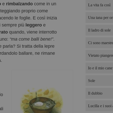
o
e
rimbalzando
come in un
La vita fa così
olteggiando proprio come
Una tana per or
cendo le foglie. E così inizia
si sempre più
leggero
e
Il ladro di sole
rato
quando, viene interrotto
cuno:
“ma come balli bene!”
.
Ci sono maestre
 parla? Si tratta della lepre
rdandolo ballare, ne rimane
Vietato pianger
a.
Io e il mio cane
Sole
Il dubbio
lo
Lucilla e i suoi 
li