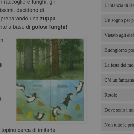
raccogliere funghi, gli
L'infanzia di B
tissimi, decidono di
preparando una
zuppa
Un sogno per p
nte a base di
golosi funghi!
Vietato agli elef
on
Buongiorno pos
i
La festa dei mos
C’è un fantasma
Rotolo
i
Dove sono i mie
Non tutte le pri
o topino cerca di imitarle