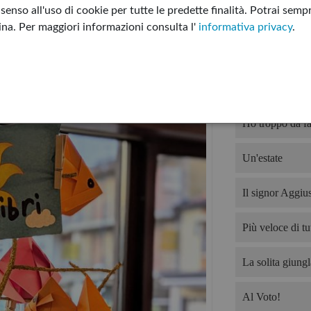
enso all'uso di cookie per tutte le predette finalità.
Potrai sempr
I sette letti di G
gina.
Per maggiori informazioni consulta l'
informativa privacy
.
Non tutto è per
Devo offrire il 
Ho troppo da fa
Un'estate
Il signor Aggius
Più veloce di tut
La solita giungl
Al Voto!