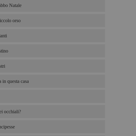
abbo Natale
iccolo orso
anti
tino
tri
 in questa casa
i occhiali?
ncipesse