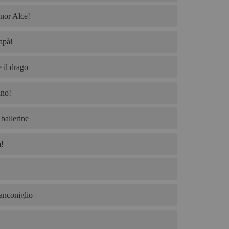
nor Alce!
apà!
 il drago
no!
ballerine
!
ianconiglio