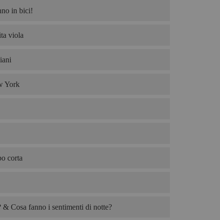
no in bici!
ta viola
iani
w York
po corta
& Cosa fanno i sentimenti di notte?