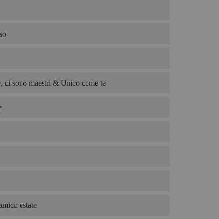
so
, ci sono maestri & Unico come te
e
amici: estate