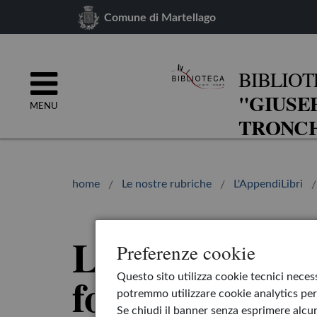
Comune di Martellago
BIBLIOT
"GIUSE
MENU
TRONCH
home
Le nostre rubriche
L'AppendiLibri
La danza del t
Preferenze cookie
foresta
Questo sito utilizza cookie tecnici necess
potremmo utilizzare cookie analytics per 
Se chiudi il banner senza esprimere alcun