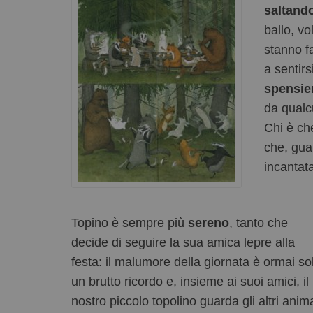
saltand
ballo, v
stanno fa
a sentir
spensie
da qual
Chi è che
che, gua
incantat
Topino è sempre più
sereno
, tanto che
decide di seguire la sua amica lepre alla
festa: il malumore della giornata è ormai so
un brutto ricordo e, insieme ai suoi amici, il
nostro piccolo topolino guarda gli altri anima