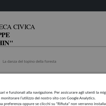
ECA CIVICA
PPE
IN"
La danza del topino della foresta
opino della
Torna a casa Or
ari e funzionali alla navigazione. Per assicurare agli utenti la mi
monitorare l’utilizzo del nostro sito con Google Analytics.
Il bambino pisc
a preferenza oppure se clicchi su "Rifiuta" non verranno installati