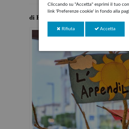
Cliccando su "Accetta" esprimi il tuo cons
link 'Preferenze cookie' in fondo alla pa
di Pirkko-Liisa Surojegin
i
i
Rifiuta
Accetta
cookie
cookie