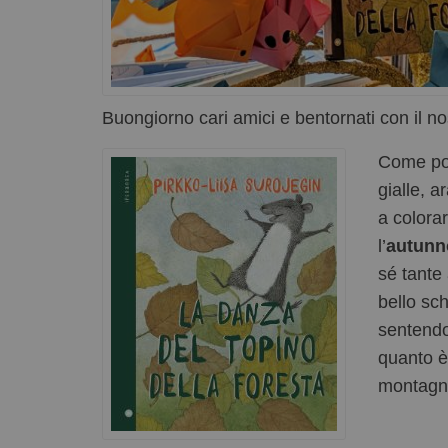
Buongiorno cari amici e bentornati con il no
Come pos
gialle, a
a colorar
l’
autunn
sé tante 
bello sc
sentendo
quanto 
montagna