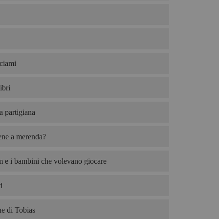
ciami
ibri
ta partigiana
iene a merenda?
 e i bambini che volevano giocare
i
e di Tobias