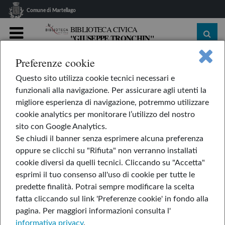
Comune di Martellago
BIBLIOTECA CIVICA
"GIUSEPPE TRONCHIN"
MENU
Preferenze cookie
home
Le nostre rubriche
L'AppendiLibri
Questo sito utilizza cookie tecnici necessari e
Io parlo come un fiume
funzionali alla navigazione. Per assicurare agli utenti la
Io parlo come un fiume
migliore esperienza di navigazione, potremmo utilizzare
cookie analytics per monitorare l’utilizzo del nostro
sito con Google Analytics.
Se chiudi il banner senza esprimere alcuna preferenza
di Jordan Scott
oppure se clicchi su "Rifiuta" non verranno installati
cookie diversi da quelli tecnici. Cliccando su "Accetta"
esprimi il tuo consenso all'uso di cookie per tutte le
predette finalità.
Potrai sempre modificare la scelta
fatta cliccando sul link 'Preferenze cookie' in fondo alla
pagina.
Per maggiori informazioni consulta l'
informativa privacy
.