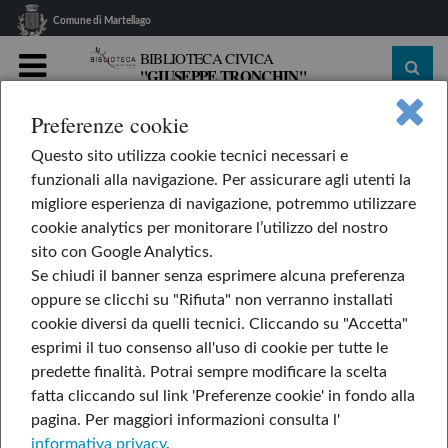
Comune di Martellago
BIBLIOTECA CIVICA
"GIUSEPPE TRONCHIN"
MENU
Preferenze cookie
home
Le nostre rubriche
L'AppendiLibri
Questo sito utilizza cookie tecnici necessari e
Rosa a pois
funzionali alla navigazione. Per assicurare agli utenti la
Rosa a pois
migliore esperienza di navigazione, potremmo utilizzare
cookie analytics per monitorare l’utilizzo del nostro
sito con Google Analytics.
Se chiudi il banner senza esprimere alcuna preferenza
14-feb-2025
oppure se clicchi su "Rifiuta" non verranno installati
cookie diversi da quelli tecnici. Cliccando su "Accetta"
di Amélie Callot & Geneviève Godbout
esprimi il tuo consenso all'uso di cookie per tutte le
predette finalità.
Potrai sempre modificare la scelta
fatta cliccando sul link 'Preferenze cookie' in fondo alla
pagina.
Per maggiori informazioni consulta l'
informativa privacy
.