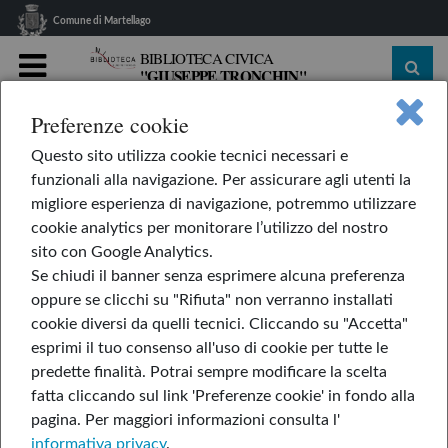
Comune di Martellago
BIBLIOTECA CIVICA
"GIUSEPPE TRONCHIN"
MENU
Preferenze cookie
home
Le nostre rubriche
L'AppendiLibri
Questo sito utilizza cookie tecnici necessari e
Blub blub blub
funzionali alla navigazione. Per assicurare agli utenti la
Blub blub blub
migliore esperienza di navigazione, potremmo utilizzare
cookie analytics per monitorare l’utilizzo del nostro
sito con Google Analytics.
Se chiudi il banner senza esprimere alcuna preferenza
di Yuichi Kasano
oppure se clicchi su "Rifiuta" non verranno installati
cookie diversi da quelli tecnici. Cliccando su "Accetta"
esprimi il tuo consenso all'uso di cookie per tutte le
predette finalità.
Potrai sempre modificare la scelta
fatta cliccando sul link 'Preferenze cookie' in fondo alla
pagina.
Per maggiori informazioni consulta l'
informativa privacy
.