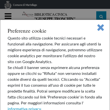
Comune di Martellago
BIBLIOTECA CIVICA
"GIUSEPPE TRONCHIN"
MENU
Preferenze cookie
home
Le nostre rubriche
L'AppendiLibri
Questo sito utilizza cookie tecnici necessari e
Tre gatte nel bidet
funzionali alla navigazione. Per assicurare agli utenti la
Tre gatte nel bidet
migliore esperienza di navigazione, potremmo utilizzare
cookie analytics per monitorare l’utilizzo del nostro
sito con Google Analytics.
Se chiudi il banner senza esprimere alcuna preferenza
21-feb-2025
oppure se clicchi su "Rifiuta" non verranno installati
cookie diversi da quelli tecnici. Cliccando su "Accetta"
di Caterina Baldi
esprimi il tuo consenso all'uso di cookie per tutte le
predette finalità.
Potrai sempre modificare la scelta
fatta cliccando sul link 'Preferenze cookie' in fondo alla
pagina.
Per maggiori informazioni consulta l'
informativa privacy
.