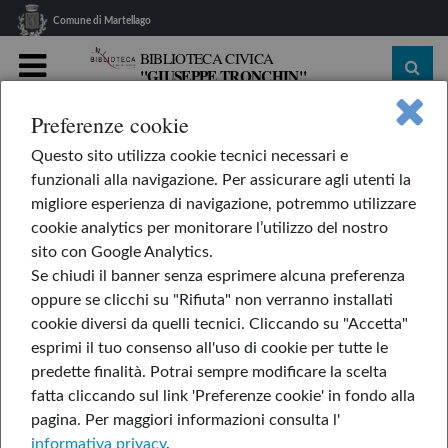
Comune di Martellago
BIBLIOTECA CIVICA
"GIUSEPPE TRONCHIN"
MENU
Preferenze cookie
home
Attività
Gruppi di Lettura
Questo sito utilizza cookie tecnici necessari e
Il Club del Martedì
Le recensioni dei libri letti ...
funzionali alla navigazione. Per assicurare agli utenti la
Le recensioni dei libri
migliore esperienza di navigazione, potremmo utilizzare
cookie analytics per monitorare l’utilizzo del nostro
letti nel 2025
sito con Google Analytics.
Se chiudi il banner senza esprimere alcuna preferenza
oppure se clicchi su "Rifiuta" non verranno installati
cookie diversi da quelli tecnici. Cliccando su "Accetta"
esprimi il tuo consenso all'uso di cookie per tutte le
predette finalità.
Potrai sempre modificare la scelta
fatta cliccando sul link 'Preferenze cookie' in fondo alla
pagina.
Per maggiori informazioni consulta l'
informativa privacy
.