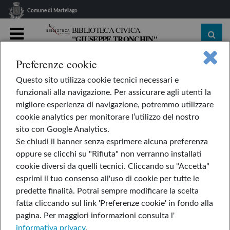
Comune di Martellago
BIBLIOTECA CIVICA
"GIUSEPPE TRONCHIN"
MENU
Preferenze cookie
home
Le nostre rubriche
La valigia del lettore
Questo sito utilizza cookie tecnici necessari e
America dalla A alla Z
funzionali alla navigazione. Per assicurare agli utenti la
Galapagos - Vorrei che fossi qui
migliore esperienza di navigazione, potremmo utilizzare
cookie analytics per monitorare l’utilizzo del nostro
Galapagos - Vorrei che
sito con Google Analytics.
fossi qui
Se chiudi il banner senza esprimere alcuna preferenza
oppure se clicchi su "Rifiuta" non verranno installati
cookie diversi da quelli tecnici. Cliccando su "Accetta"
esprimi il tuo consenso all'uso di cookie per tutte le
Vorrei che fossi qui di Jodi Picoult
predette finalità.
Potrai sempre modificare la scelta
fatta cliccando sul link 'Preferenze cookie' in fondo alla
pagina.
Per maggiori informazioni consulta l'
informativa privacy
.